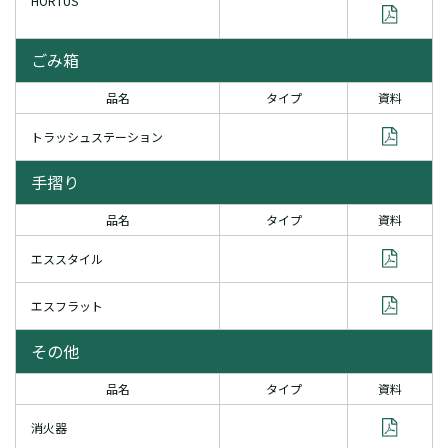
HORTUS
ごみ箱
品名
タイプ
資料
トラッシュステーション
手摺り
品名
タイプ
資料
エススタイル
エスフラット
その他
品名
タイプ
資料
消火器