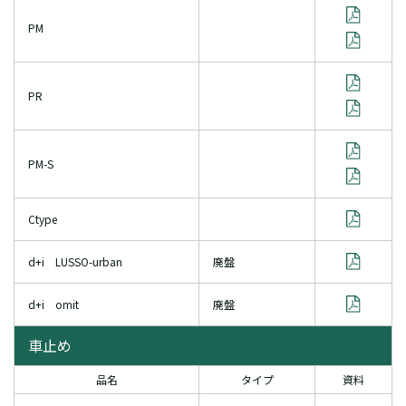
PM
PR
PM-S
Ctype
d+i LUSSO-urban
廃盤
d+i omit
廃盤
車止め
品名
タイプ
資料