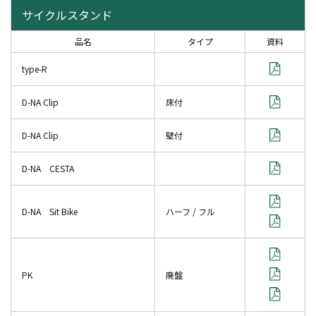
サイクルスタンド
品名
タイプ
資料
type-R
D-NA Clip
床付
D-NA Clip
壁付
D-NA CESTA
D-NA Sit Bike
ハーフ / フル
PK
廃盤