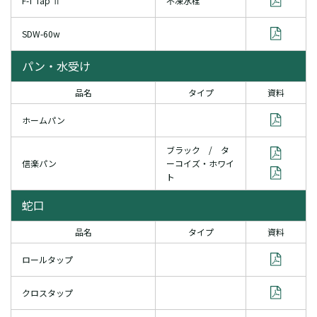
F-T Tap Ⅱ
不凍水栓
SDW-60w
パン・水受け
品名
タイプ
資料
ホームパン
ブラック / タ
信楽パン
ーコイズ・ホワイ
ト
蛇口
品名
タイプ
資料
ロールタップ
クロスタップ