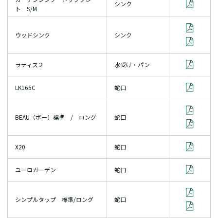
シンク
ト S/M
ウッドシンク
シンク
ラティス２
水受け・パン
LK165C
蛇口
BEAU（ボー）標準 / ロング
蛇口
X20
蛇口
ユーロガーデン
蛇口
シンプルタップ 標準/ロング
蛇口