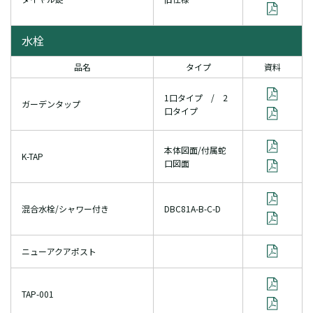
水栓
品名
タイプ
資料
1口タイプ / 2
ガーデンタップ
口タイプ
本体図面/付属蛇
K-TAP
口図面
混合水栓/シャワー付き
DBC81A-B-C-D
ニューアクアポスト
TAP-001